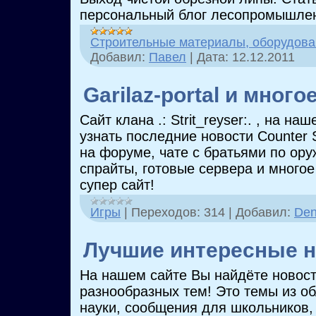
персональный блог лесопромышле
Строительные материалы, оборудова
Добавил:
Павел
|
Дата:
12.12.2011
Garilaz-portal и многое
Сайт клана .: Strit_reyser:. , на н
узнать последние новости Counter S
на форуме, чате с братьями по ору
спрайты, готовые сервера и многое
супер сайт!
Игры
|
Переходов:
314
|
Добавил:
Den
Лучшие интересные н
На нашем сайте Вы найдёте новос
разнообразных тем! Это темы из о
науки, сообщения для школьников,