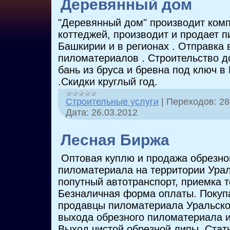
Деревянный дом
"Деревянный дом" производит ком
коттеджей, производит и продает 
Башкирии и в регионах . Отправка 
пиломатериалов . Строительство д
бань из бруса и бревна под ключ в
.Скидки круглый год.
Строительные услуги
|
Переходов:
28
Дата:
26.03.2012
Лесная Биржа
Оптовая куплю и продажа обрезног
пиломатериала на территории Урала
попутный автотранспорт, приемка т
Безналичная форма оплаты. Покуп
продавцы пиломатериала Уральског
выхода обрезного пиломатериала из
Выход чистой обрезной липы. Стать