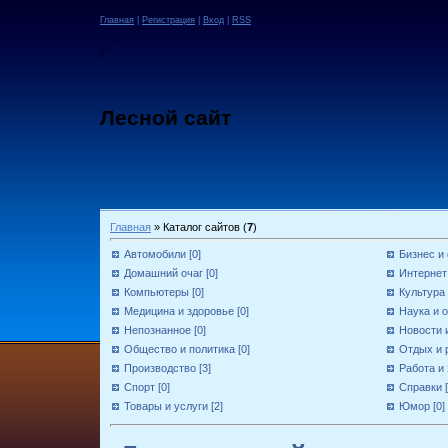
Главная
|
Регистрация
|
Вход
|
RSS
Лесной сайт
Главная
»
Каталог сайтов
(
7
)
Автомобили
[0]
Бизнес и
Домашний очаг
[0]
Интернет
Компьютеры
[0]
Культура
Медицина и здоровье
[0]
Наука и 
Непознанное
[0]
Новости
Общество и политика
[0]
Отдых и 
Производство
[3]
Работа и
Спорт
[0]
Справки
Товары и услуги
[2]
Юмор
[0]